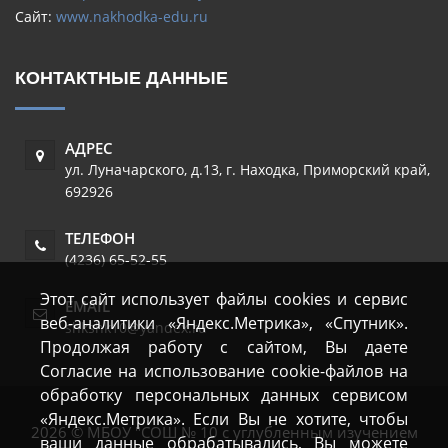
Сайт:
www.nakhodka-edu.ru
КОНТАКТНЫЕ ДАННЫЕ
АДРЕС
ул. Луначарского, д.13
,
г. Находка
,
Приморский край
,
692926
ТЕЛЕФОН
(4236) 65-52-55
Этот сайт использует файлы cookies и сервис
EMAIL
веб-аналитики «Яндекс.Метрика», «Спутник».
shkshk10@yandex.ru
Продолжая работу с сайтом, Вы даете
Согласие на использование cookie-файлов на
обработку персональных данных сервисом
«Яндекс.Метрика». Если Вы не хотите, чтобы
2026 © МБОУ "СОШ № 10 с углубленным изучением
ваши данные обрабатывались, Вы можете