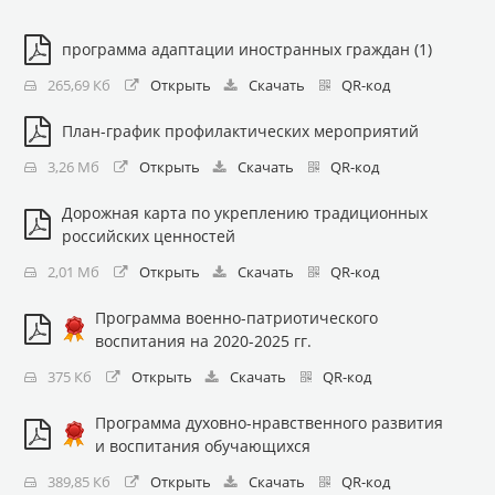
программа адаптации иностранных граждан (1)
265,69 Кб
Открыть
Скачать
QR-код
План-график профилактических мероприятий
3,26 Мб
Открыть
Скачать
QR-код
Дорожная карта по укреплению традиционных
российских ценностей
2,01 Мб
Открыть
Скачать
QR-код
Программа военно-патриотического
воспитания на 2020-2025 гг.
375 Кб
Открыть
Скачать
QR-код
Программа духовно-нравственного развития
и воспитания обучающихся
389,85 Кб
Открыть
Скачать
QR-код