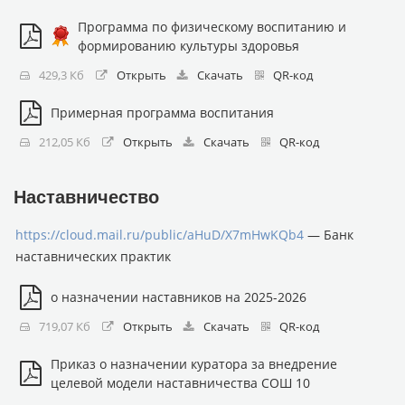
Программа по физическому воспитанию и
формированию культуры здоровья
429,3 Кб
Открыть
Скачать
QR-код
Примерная программа воспитания
212,05 Кб
Открыть
Скачать
QR-код
Наставничество
https://cloud.mail.ru/public/aHuD/X7mHwKQb4
— Банк
наставнических практик
о назначении наставников на 2025-2026
719,07 Кб
Открыть
Скачать
QR-код
Приказ о назначении куратора за внедрение
целевой модели наставничества СОШ 10