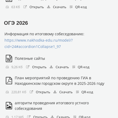
63 Кб
Открыть
Скачать
QR-код
ОГЭ 2026
Информация по итоговому собеседованию:
https://www.nakhodka-edu.ru/model/?
cid=24#accordion1Collapse1_97
Полезные сайты
9,26 Кб
Открыть
Скачать
QR-код
План мероприятий по проведению ГИА в
Находкинском городском округе в 2025-2026 году
220,81 Кб
Открыть
Скачать
QR-код
алгоритм проведения итогового устного
собеседования
1,17 Мб
Открыть
Скачать
QR-код