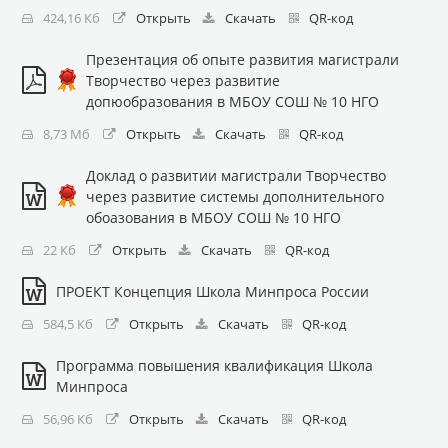
424,16 Кб
Открыть
Скачать
QR-код
Презентация об опыте развития магистрали
Творчество через развитие
допюобразования в МБОУ СОШ № 10 НГО
8,73 Мб
Открыть
Скачать
QR-код
Доклад о развитии магистрали Творчество
через развитие системы дополнительного
обоазования в МБОУ СОШ № 10 НГО
22 Кб
Открыть
Скачать
QR-код
ПРОЕКТ Концепция Школа Минпроса России
584,5 Кб
Открыть
Скачать
QR-код
Программа повышения квалификация Школа
Минпроса
56,96 Кб
Открыть
Скачать
QR-код