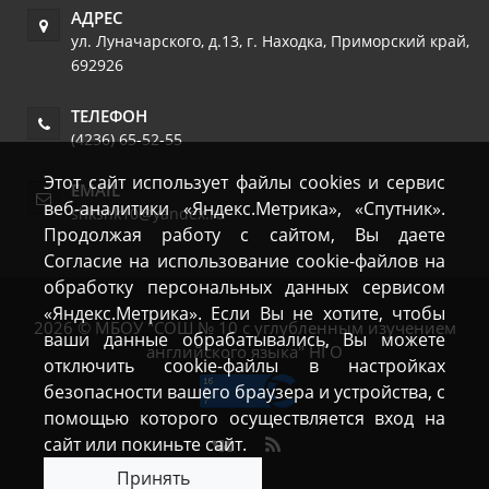
АДРЕС
ул. Луначарского, д.13
,
г. Находка
,
Приморский край
,
692926
ТЕЛЕФОН
(4236) 65-52-55
Этот сайт использует файлы cookies и сервис
EMAIL
веб-аналитики «Яндекс.Метрика», «Спутник».
shkshk10@yandex.ru
Продолжая работу с сайтом, Вы даете
Согласие на использование cookie-файлов на
обработку персональных данных сервисом
«Яндекс.Метрика». Если Вы не хотите, чтобы
2026 © МБОУ "СОШ № 10 с углубленным изучением
ваши данные обрабатывались, Вы можете
английского языка" НГО
отключить cookie-файлы в настройках
безопасности вашего браузера и устройства, с
помощью которого осуществляется вход на
сайт или покиньте сайт.
Принять