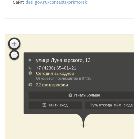
Сайт:
deti.gov.ru/contacts/primorsk