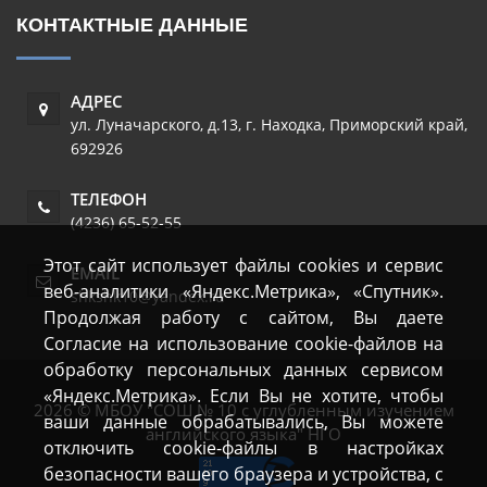
КОНТАКТНЫЕ ДАННЫЕ
АДРЕС
ул. Луначарского, д.13
,
г. Находка
,
Приморский край
,
692926
ТЕЛЕФОН
(4236) 65-52-55
Этот сайт использует файлы cookies и сервис
EMAIL
веб-аналитики «Яндекс.Метрика», «Спутник».
shkshk10@yandex.ru
Продолжая работу с сайтом, Вы даете
Согласие на использование cookie-файлов на
обработку персональных данных сервисом
«Яндекс.Метрика». Если Вы не хотите, чтобы
2026 © МБОУ "СОШ № 10 с углубленным изучением
ваши данные обрабатывались, Вы можете
английского языка" НГО
отключить cookie-файлы в настройках
безопасности вашего браузера и устройства, с