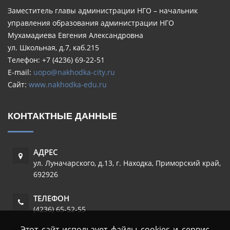
Заместитель главы администрации НГО – начальник
управления образования администрации НГО
Мухамадиева Евгения Александровна
ул. Школьная, д.7, каб.215
Телефон: +7 (4236) 69-22-51
E-mail:
uopo@nakhodka-city.ru
Сайт:
www.nakhodka-edu.ru
КОНТАКТНЫЕ ДАННЫЕ
АДРЕС
ул. Луначарского, д.13
,
г. Находка
,
Приморский край
,
692926
ТЕЛЕФОН
(4236) 65-52-55
Этот сайт использует файлы cookies и сервис