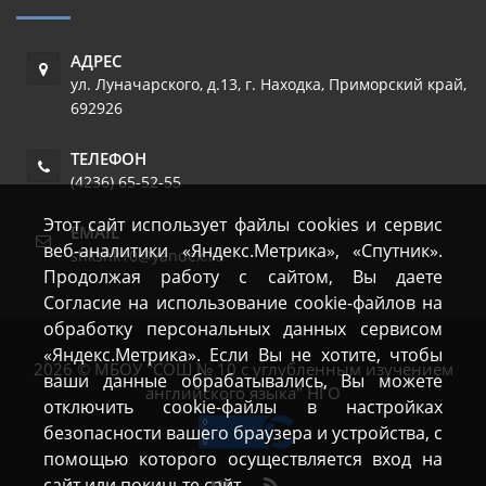
АДРЕС
ул. Луначарского, д.13
,
г. Находка
,
Приморский край
,
692926
ТЕЛЕФОН
(4236) 65-52-55
Этот сайт использует файлы cookies и сервис
EMAIL
веб-аналитики «Яндекс.Метрика», «Спутник».
shkshk10@yandex.ru
Продолжая работу с сайтом, Вы даете
Согласие на использование cookie-файлов на
обработку персональных данных сервисом
«Яндекс.Метрика». Если Вы не хотите, чтобы
2026 © МБОУ "СОШ № 10 с углубленным изучением
ваши данные обрабатывались, Вы можете
английского языка" НГО
отключить cookie-файлы в настройках
безопасности вашего браузера и устройства, с
помощью которого осуществляется вход на
сайт или покиньте сайт.