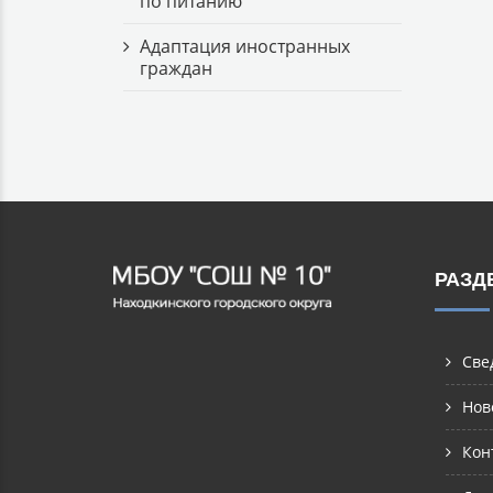
по питанию
Адаптация иностранных
граждан
РАЗД
Све
Нов
Кон