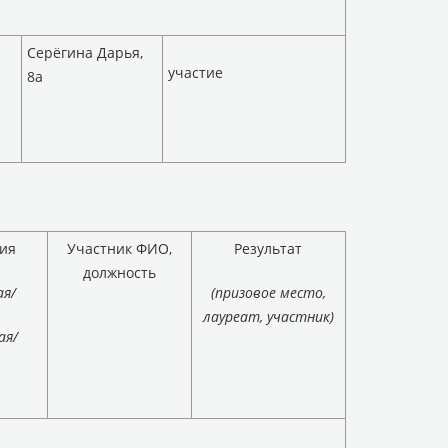
Серёгина Дарья,
участие
8а
ия
Участник ФИО,
Результат
должность
ая/
(призовое место,
лауреат, участник)
ая/