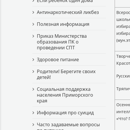
Если ребёнок один дома
Антинаркотический ликбез
Всеро
школь
Полезная информация
избира
избира
Приказ Министерства
(мун.э
образования ПК о
проведении СПТ
Творче
Здоровое питание
Красот
Родители! Берегите своих
Русски
детей!
Cоциальная поддержка
Тряпич
населения Приморского
края
Осенн
интелл
Информация про суицид
«Что? 
Часто задаваемые вопросы