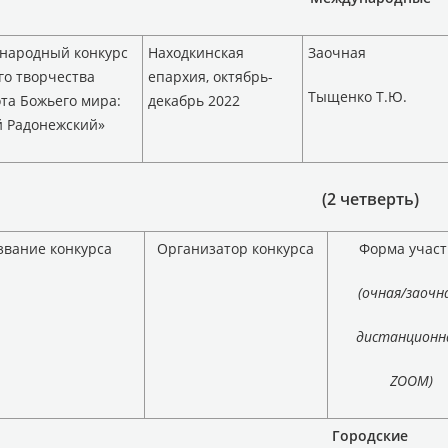
народный конкурс
Находкинская
Заочная
го творчества
епархия, октябрь-
Тыщенко Т.Ю.
та Божьего мира:
декабрь 2022
й Радонежский»
(2 четверть)
звание конкурса
Организатор конкурса
Форма участ
(очная/заочн
дистанционн
ZOOM
)
Городские