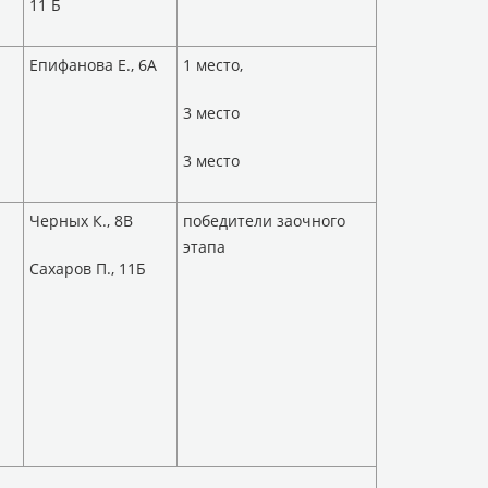
11 Б
Епифанова Е., 6А
1 место,
3 место
3 место
Черных К., 8В
победители заочного
этапа
Сахаров П., 11Б