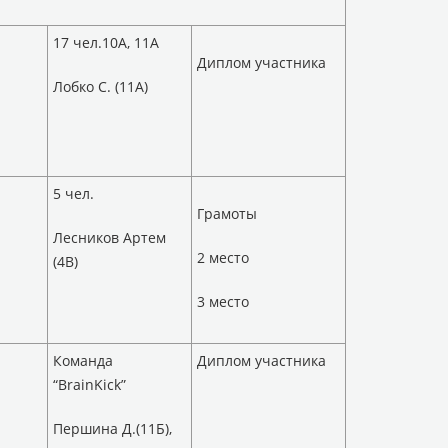
17 чел.10А, 11А
Диплом участника
Лобко С. (11А)
5 чел.
Грамоты
Лесников Артем
2 место
(4В)
3 место
Команда
Диплом участника
“BrainKick”
Першина Д.(11Б),