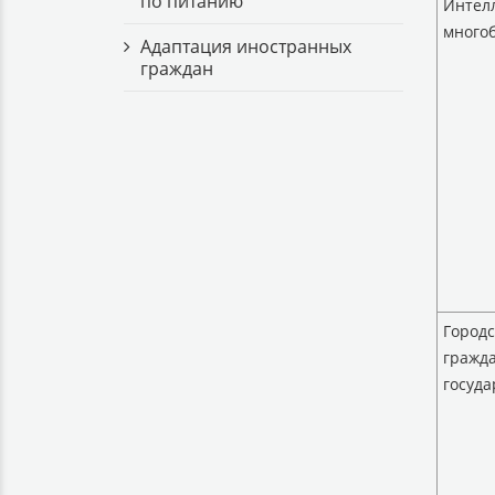
по питанию
Интел
много
Адаптация иностранных
граждан
Городс
гражд
госуда