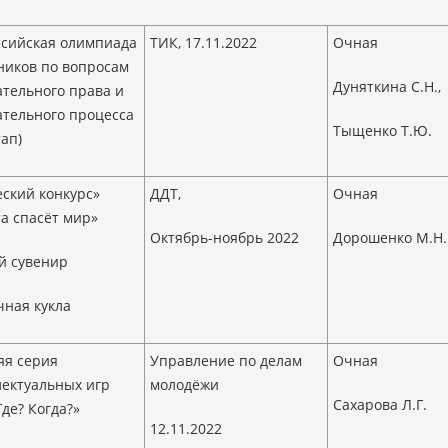
ссийская олимпиада
ТИК, 17.11.2022
Очная
ников по вопросам
Дуняткина С.Н.,
тельного права и
тельного процесса
Тыщенко Т.Ю.
тап)
ский конкурс»
ДДТ,
Очная
а спасёт мир»
Октябрь-ноябрь 2022
Дорошенко М.Н.
й сувенир
ная кукла
яя серия
Управление по делам
Очная
ектуальных игр
молодёжи
Сахарова Л.Г.
Где? Когда?»
12.11.2022