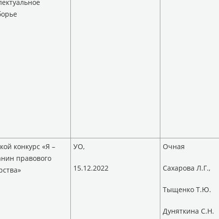
лектуальное
борье
кой конкурс «Я –
УО,
Очная
анин правового
15.12.2022
Сахарова Л.Г.,
рства»
Тыщенко Т.Ю.
Дуняткина С.Н.