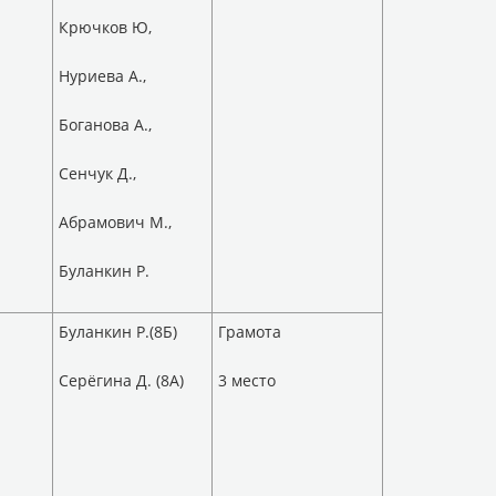
Крючков Ю,
Нуриева А.,
Боганова А.,
Сенчук Д.,
Абрамович М.,
Буланкин Р.
Буланкин Р.(8Б)
Грамота
Серёгина Д. (8А)
3 место