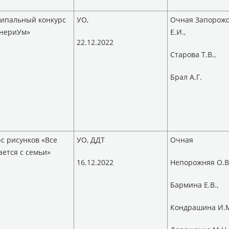
ипальный конкурс
УО,
Очная Запорожс
нериУм»
Е.И.,
22.12.2022
Старова Т.В.,
Брал А.Г.
с рисунков «Все
УО, ДДТ
Очная
ется с семьи»
16.12.2022
Непорожняя О.В.
Бармина Е.В.,
Кондрашина И.М