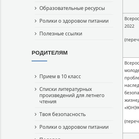
Образовательные ресурсы
Всеро
Ролики о здоровом питании
2022
Полезные ссылки
(пере
РОДИТЕЛЯМ
Всеро
молод
Прием в 10 класс
пробле
наслед
Списки литературных
безопа
произведений для летнего
жизне
чтения
«ЮНЭ
Твоя безопасность
(пере
Ролики о здоровом питании