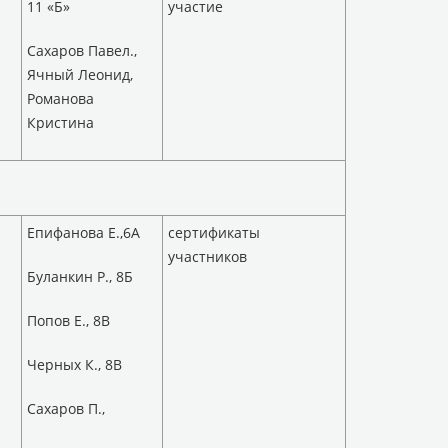
11 «Б»
участие
Сахаров Павел.,
Ячный Леонид,
Романова
Кристина
Епифанова Е.,6А
сертификаты
участников
Буланкин Р., 8Б
Попов Е., 8В
Черных К., 8В
Сахаров П.,