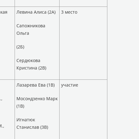
кая
Левина Алиса (2А)
3 место
Сапожникова
Ольга
(2Б)
Сердюкова
Кристина (2В)
Лазарева Ева (1В)
участие
,
Мосондзенко Марк
(1В)
Игнатюк
.,
Станислав (3В)